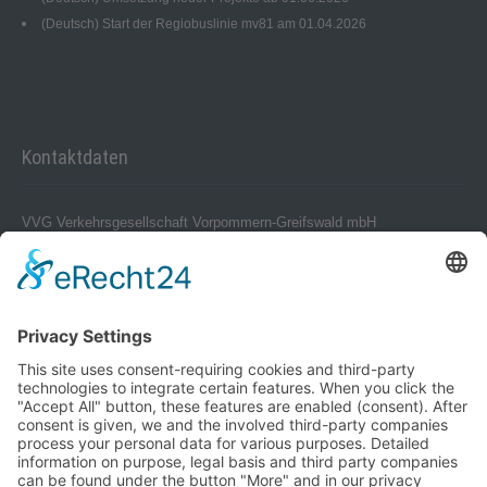
(Deutsch) Start der Regiobuslinie mv81 am 01.04.2026
Kontaktdaten
VVG Verkehrsgesellschaft Vorpommern-Greifswald mbH
Ukranenstraße 8
17358 Torgelow
Telefon 0 39 76 – 24 02-0
Telefax 0 39 76 – 24 02 24
info@vvg-bus.de
Betriebshof Pasewalk
Torgelower Str. 18
Verwendung von Cookies
17309 Pasewalk
Um unsere Website für Sie optimal
zu gestalten und fortlaufend
Betriebshof Jarmen
verbessern zu können, verwenden
Demminer Str. 43