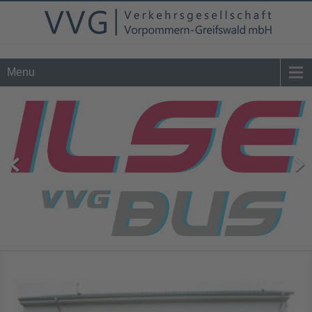
Tel. 0 39 76 - 24 02 - 0
info@vvg-bus.de
Menu