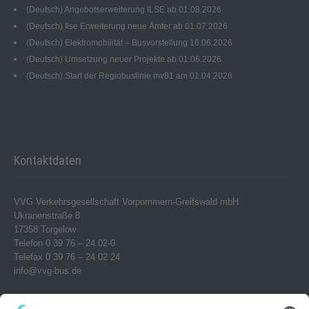
(Deutsch) Angebotserweiterung ILSE ab 01.08.2026
(Deutsch) Ilse Erweiterung neue Ämter ab 01.07.2026
(Deutsch) Elektromobilität – Busvorstellung 16.06.2026
(Deutsch) Umsetzung neuer Projekte ab 01.06.2026
(Deutsch) Start der Regiobuslinie mv81 am 01.04.2026
Kontaktdaten
VVG Verkehrsgesellschaft Vorpommern-Greifswald mbH
Ukranenstraße 8
17358 Torgelow
Telefon 0 39 76 – 24 02-0
Telefax 0 39 76 – 24 02 24
info@vvg-bus.de
Betriebshof Pasewalk