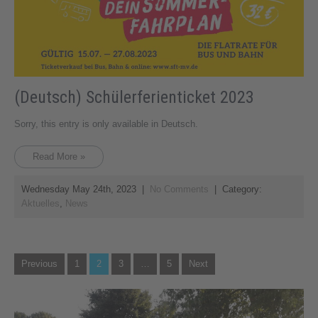
(Deutsch) Schülerferienticket 2023
Sorry, this entry is only available in Deutsch.
Read More »
Wednesday May 24th, 2023
|
No Comments
| Category:
Aktuelles
,
News
Posts
Previous
1
2
3
…
5
Next
pagination