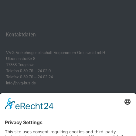
Kontaktdaten
VVG Verkehrsgesellschaft Vorpommern-Greifswald mbH
Ukranenstraße 8
17358 Torgelow
Telefon 0 39 76 – 24 02-0
Telefax 0 39 76 – 24 02 24
info@vvg-bus.de
Betriebshof Pasewalk
Torgelower Str. 18
17309 Pasewalk
Betriebshof Jarmen
Demminer Str. 43
17126 Jarmen