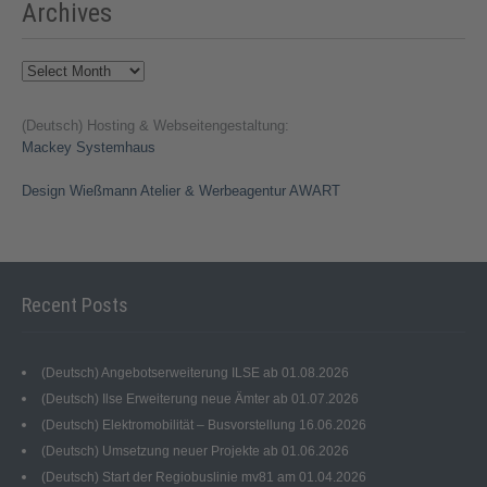
Archives
Archives
(Deutsch) Hosting & Webseitengestaltung:
Mackey Systemhaus
Design Wießmann Atelier & Werbeagentur AWART
Recent Posts
(Deutsch) Angebotserweiterung ILSE ab 01.08.2026
(Deutsch) Ilse Erweiterung neue Ämter ab 01.07.2026
(Deutsch) Elektromobilität – Busvorstellung 16.06.2026
(Deutsch) Umsetzung neuer Projekte ab 01.06.2026
(Deutsch) Start der Regiobuslinie mv81 am 01.04.2026