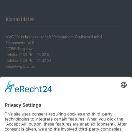
Kontaktdaten
VVG Verkehrsgesellschaft Vorpommern-Greifswald mbH
Ukranenstraße 8
17358 Torgelow
Telefon 0 39 76 – 24 02-0
Telefax 0 39 76 – 24 02 24
info@vvg-bus.de
Betriebshof Pasewalk
Torgelower Str. 18
17309 Pasewalk
Betriebshof Jarmen
Demminer Str. 43
17126 Jarmen
Telefon 03 99 97 – 1 03 08
Verwendung von Cookies
Telefax 03 99 97 – 1 03 18
jarmen@vvg-bus.de