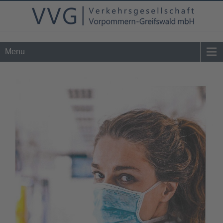
Tel. 0 39 76 - 24 02 - 0
info@vvg-bus.de
Menu