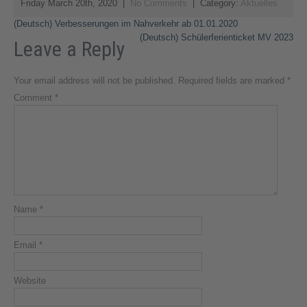
Friday March 20th, 2020
|
No Comments
| Category:
Aktuelles
Post
(Deutsch) Verbesserungen im Nahverkehr ab 01.01.2020
(Deutsch) Schülerferienticket MV 2023
Leave a Reply
navigation
Your email address will not be published.
Required fields are marked
*
Comment
*
Name
*
Email
*
Website