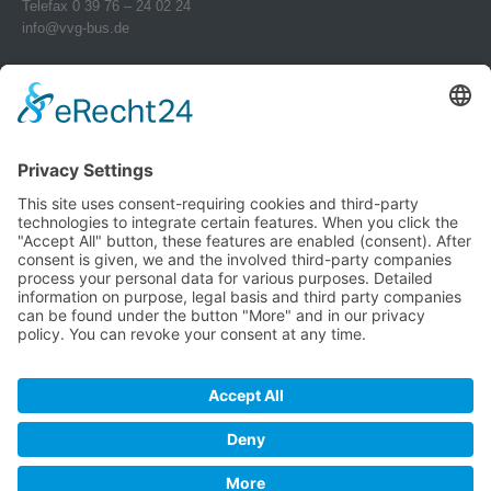
Telefax 0 39 76 – 24 02 24
info@vvg-bus.de
Betriebshof Pasewalk
Torgelower Str. 18
17309 Pasewalk
Betriebshof Jarmen
Demminer Str. 43
17126 Jarmen
Telefon 03 99 97 – 1 03 08
Verwendung von Cookies
Telefax 03 99 97 – 1 03 18
jarmen@vvg-bus.de
Um unsere Website für Sie optimal
zu gestalten und fortlaufend
Betriebshof Bansin
verbessern zu können, verwenden
Dorf Bansin 1 c
wir Cookies. Durch die weitere
17429 Seebad Bansin
Nutzung der Website stimmen Sie
Telefon 03976 – 24 02 45
der Verwendung von Cookies zu.
Telefax 03976 – 24 02 24
Weitere Informationen zu Cookies
charterbus@vvg-bus.de
erhalten Sie in unserer
Datenschutzerklärung.