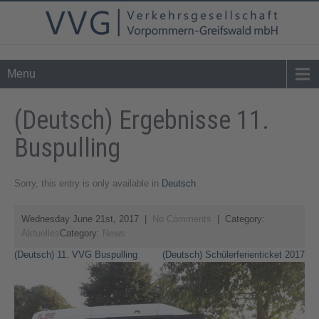
Tel. 0 39 76 - 24 02 - 0
info@vvg-bus.de
Menu
(Deutsch) Ergebnisse 11.
Buspulling
Sorry, this entry is only available in
Deutsch
.
Wednesday June 21st, 2017
|
No Comments
| Category:
Aktuelles
Category:
News
Post
(Deutsch) 11. VVG Buspulling
(Deutsch) Schülerferienticket 2017
navigation