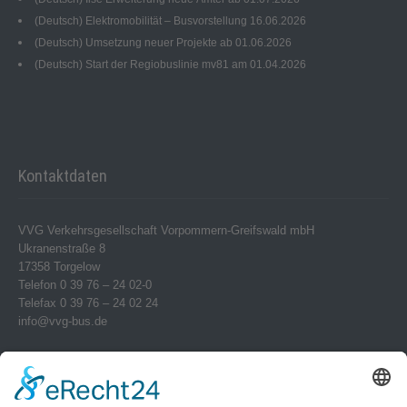
(Deutsch) Elektromobilität – Busvorstellung 16.06.2026
(Deutsch) Umsetzung neuer Projekte ab 01.06.2026
(Deutsch) Start der Regiobuslinie mv81 am 01.04.2026
Kontaktdaten
VVG Verkehrsgesellschaft Vorpommern-Greifswald mbH
Ukranenstraße 8
17358 Torgelow
Telefon 0 39 76 – 24 02-0
Telefax 0 39 76 – 24 02 24
info@vvg-bus.de
Betriebshof Pasewalk
Torgelower Str. 18
17309 Pasewalk