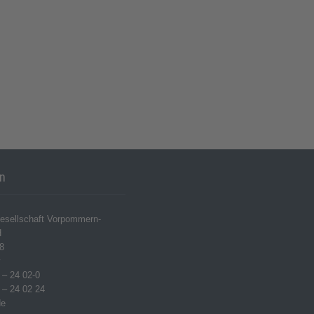
en
esellschaft Vorpommern-
H
8
w
 – 24 02-0
 – 24 02 24
de