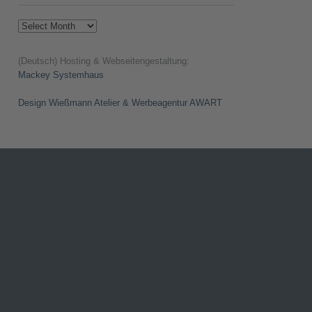
Archives
(Deutsch) Hosting & Webseitengestaltung:
Mackey Systemhaus
Design Wießmann Atelier & Werbeagentur AWART