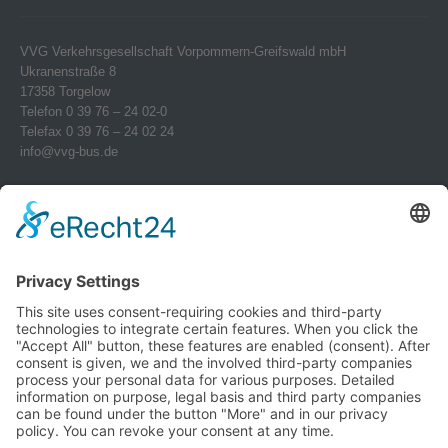
VVG Verkehrsgesellschaft Vorpommern-Greifswald mbH
Ukranenstraße 8
17358 Torgelow
Telefon 0 39 76 – 24 02-0
Telefax 0 39 76 – 24 02 24
info@vvg-bus.de
Betriebshof Pasewalk
Torgelower Str. 18
17309 Pasewalk
Betriebshof Jarmen
Demminer Str. 43
17126 Jarmen
Telefon 03 99 97 – 1 03 08
Verwendung von Cookies
Telefax 03 99 97 – 1 03 18
jarmen@vvg-bus.de
Um unsere Website für Sie optimal
zu gestalten und fortlaufend
Betriebshof Bansin
verbessern zu können, verwenden
Dorf Bansin 1 c
wir Cookies. Durch die weitere