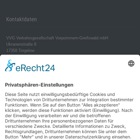
Kontaktdaten
VVG Verkehrsgesellschaft Vorpommern-Greifswald mbH
Ukranenstraße 8
17358 Torgelow
Telefon 0 39 76 – 24 02-0
Telefax 0 39 76 – 24 02 24
info@vvg-bus.de
Betriebshof Pasewalk
Torgelower Str. 18
17309 Pasewalk
Betriebshof Jarmen
Demminer Str. 43
17126 Jarmen
Telefon 03 99 97 – 1 03 08
Verwendung von Cookies
Telefax 03 99 97 – 1 03 18
jarmen@vvg-bus.de
Um unsere Website für Sie optimal