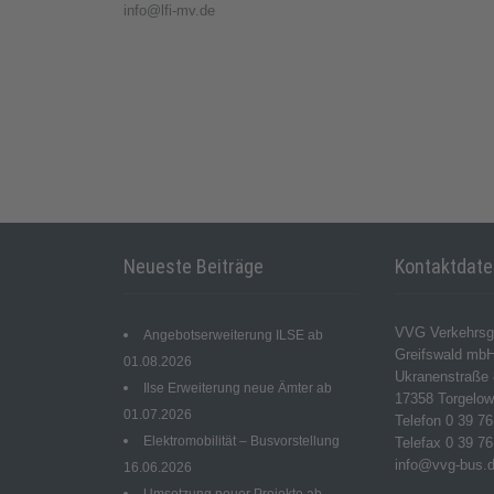
info@lfi-mv.de
Neueste Beiträge
Kontaktdat
VVG Verkehrsg
Angebotserweiterung ILSE ab
Greifswald mb
01.08.2026
Ukranenstraße 
Ilse Erweiterung neue Ämter ab
17358 Torgelo
01.07.2026
Telefon 0 39 76
Elektromobilität – Busvorstellung
Telefax 0 39 76
info@vvg-bus.
16.06.2026