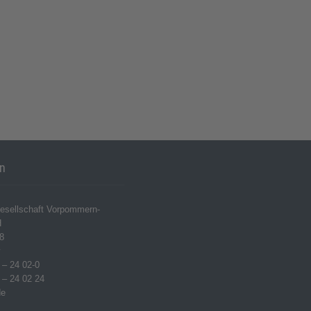
en
esellschaft Vorpommern-
H
8
w
 – 24 02-0
 – 24 02 24
de