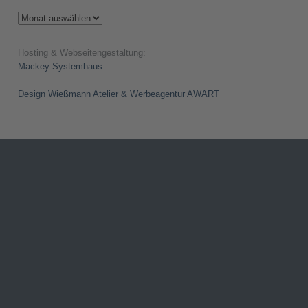
Archiv
Hosting & Webseitengestaltung:
Mackey Systemhaus
Design Wießmann Atelier & Werbeagentur AWART