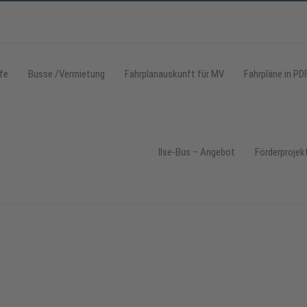
fe
Busse /Vermietung
Fahrplanauskunft für MV
Fahrpläne in PD
Ilse-Bus – Angebot
Förderprojek