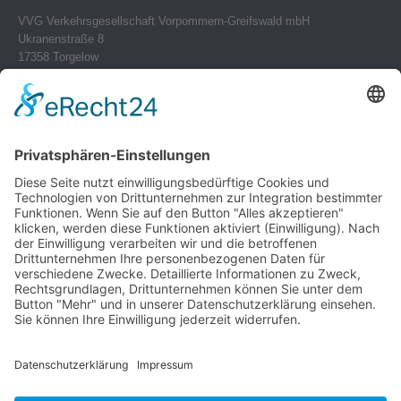
VVG Verkehrsgesellschaft Vorpommern-Greifswald mbH
Ukranenstraße 8
17358 Torgelow
Telefon 0 39 76 – 24 02-0
Telefax 0 39 76 – 24 02 24
info@vvg-bus.de
Betriebshof Pasewalk
Torgelower Str. 18
17309 Pasewalk
Betriebshof Jarmen
Demminer Str. 43
17126 Jarmen
Telefon 03 99 97 – 1 03 08
Verwendung von Cookies
Telefax 03 99 97 – 1 03 18
jarmen@vvg-bus.de
Um unsere Website für Sie optimal
zu gestalten und fortlaufend
Betriebshof Bansin
verbessern zu können, verwenden
Dorf Bansin 1 c
wir Cookies. Durch die weitere
17429 Seebad Bansin
Nutzung der Website stimmen Sie
Telefon 03976 – 24 02 45