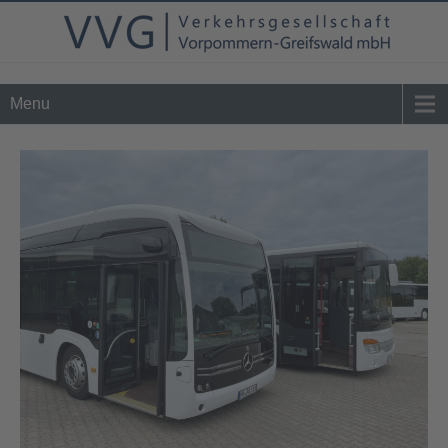
Tel. 0 39 76 - 24 02 - 0
info@vvg-bus.de
Menu