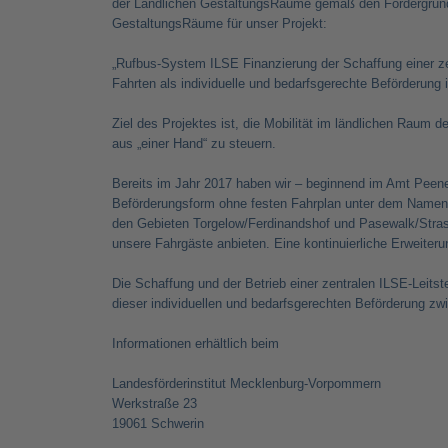
der Ländlichen GestaltungsRäume gemäß den Fördergrund
GestaltungsRäume für unser Projekt:
„Rufbus-System ILSE Finanzierung der Schaffung einer ze
Fahrten als individuelle und bedarfsgerechte Beförderu
Ziel des Projektes ist, die Mobilität im ländlichen Raum
aus „einer Hand“ zu steuern.
Bereits im Jahr 2017 haben wir – beginnend im Amt Peen
Beförderungsform ohne festen Fahrplan unter dem Namen „
den Gebieten Torgelow/Ferdinandshof und Pasewalk/Stra
unsere Fahrgäste anbieten. Eine kontinuierliche Erweiter
Die Schaffung und der Betrieb einer zentralen ILSE-Leitste
dieser individuellen und bedarfsgerechten Beförderung z
Informationen erhältlich beim
Landesförderinstitut Mecklenburg-Vorpommern
Werkstraße 23
19061 Schwerin