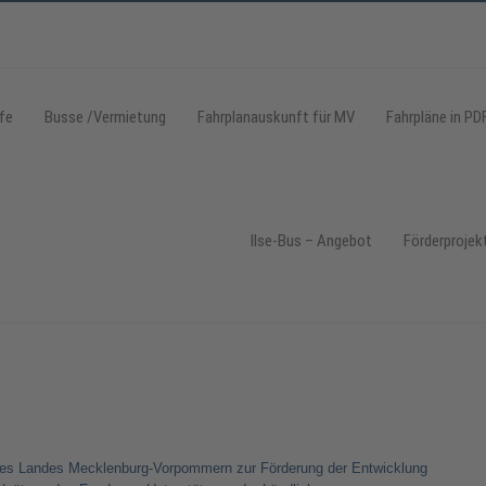
fe
Busse /Vermietung
Fahrplanauskunft für MV
Fahrpläne in PD
Ilse-Bus – Angebot
Förderprojek
des Landes Mecklenburg-Vorpommern zur Förderung der Entwicklung