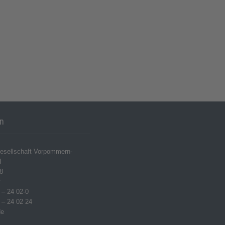
en
esellschaft Vorpommern-
H
8
w
 – 24 02-0
 – 24 02 24
de