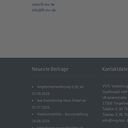
www.lfi-mv.de
info@lfi-mv.de
Neueste Beiträge
Kontaktdat
VVG Verkehrsg
Angebotserweiterung ILSE ab
Greifswald mb
01.08.2026
Ukranenstraße 
Ilse Erweiterung neue Ämter ab
17358 Torgelo
01.07.2026
Telefon 0 39 76
Elektromobilität – Busvorstellung
Telefax 0 39 76
info@vvg-bus.
16.06.2026