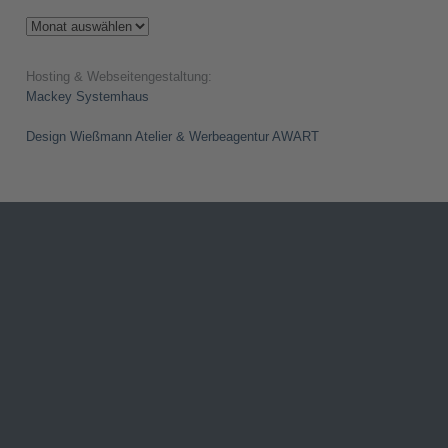
Archiv
Hosting & Webseitengestaltung:
Mackey Systemhaus
Design Wießmann Atelier & Werbeagentur AWART