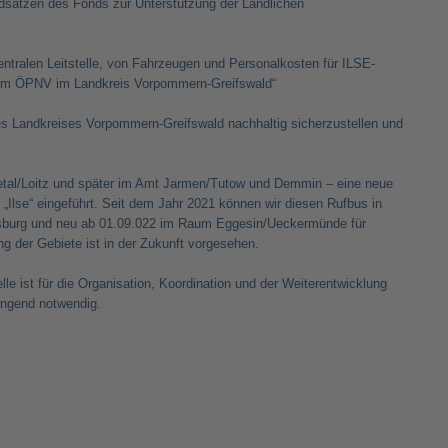
sätzen des Fonds zur Unterstützung der Ländlichen
ntralen Leitstelle, von Fahrzeugen und Personalkosten für ILSE-
ng im ÖPNV im Landkreis Vorpommern-Greifswald“
 des Landkreises Vorpommern-Greifswald nachhaltig sicherzustellen und
etal/Loitz und später im Amt Jarmen/Tutow und Demmin – eine neue
Ilse“ eingeführt. Seit dem Jahr 2021 können wir diesen Rufbus in
sburg und neu ab 01.09.022 im Raum Eggesin/Ueckermünde für
ung der Gebiete ist in der Zukunft vorgesehen.
lle ist für die Organisation, Koordination und der Weiterentwicklung
wingend notwendig.