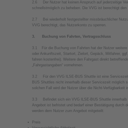
2.6 Der Nutzer hat keinen Anspruch auf jederzeitige Ve
schnellstmöglich zu beheben. Die VVG ist berechtigt den B
2.7 Bei wiederholt festgestellter missbräuchlicher Nutz
VVG berechtigt, das Nutzerkonto zu sperren.
3. Buchung von Fahrten, Vertragsschluss
3.1 Für die Buchung von Fahrten hat der Nutzer weitere f
oder Ankunftszeit, Startort, Zielort, Gepäck, Mitfahrer, g
fahren kostenfrei). Weitere den Fahrgast direkt betreff
„Fahrgastangaben“ vornehmen.
3.2 Für den VVG ILSE-BUS Shuttle ist eine Servicezeit v
BUS Shuttles nicht innerhalb dieser Servicezeit möglich se
solchen Fall wird der Nutzer über die Nicht-Verfügbarkeit i
3.3 Befindet sich ein VVG ILSE-BUS Shuttle innerhalb de
Angebot ist befristet und bedarf einer Bestätigung durch d
werden dem Nutzer zum Angebot mitgeteilt:
Preis
Voraussichtliche Abholzeit