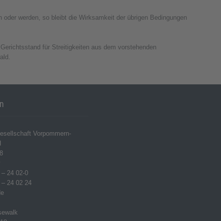
oder werden, so bleibt die Wirksamkeit der übrigen Bedingungen
erichtsstand für Streitigkeiten aus dem vorstehenden
ald.
en
esellschaft Vorpommern-
H
8
w
 – 24 02-0
 – 24 02 24
de
sewalk