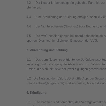
4.2 Der Nutzer ist berechtigt die gebuchte Fahrt bis zu 
stornieren.
4.3 Eine Stornierung der Buchung erfolgt ausschließlich
4.4 Bei Nichterscheinen (No-Show) trotz Buchung, ist de
4.5 Die VVG behält sich vor, bei überdurchschnittlich h
sperren. Dies liegt im alleinigen Ermessen der VVG.
5. Abrechnung und Zahlung
5.1 Das vom Nutzer zu entrichtende Beförderungsentgel
angezeigt und mit Zugang der Abrechnung zur Zahlung fäl
Preise, die sich inklusive der jeweils gültigen gesetzlich
5.2 Die Nutzung der ILSE-BUS Shuttle-App, der Supporth
(mobizentrale@vvg-bus.de) sind kostenfrei, bis auf die 
6. Kündigung
6.1 Die Parteien sind berechtigt, das Vertragsverhältnis