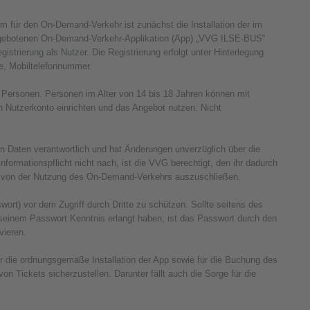
 für den On-Demand-Verkehr ist zunächst die Installation der im
ngebotenen On-Demand-Verkehr-Applikation (App) „VVG ILSE-BUS“
strierung als Nutzer. Die Registrierung erfolgt unter Hinterlegung
se, Mobiltelefonnummer.
 Personen. Personen im Alter von 14 bis 18 Jahren können mit
ein Nutzerkonto einrichten und das Angebot nutzen. Nicht
n Daten verantwortlich und hat Änderungen unverzüglich über die
rmationspflicht nicht nach, ist die VVG berechtigt, den ihr dadurch
 von der Nutzung des On-Demand-Verkehrs auszuschließen.
rt) vor dem Zugriff durch Dritte zu schützen. Sollte seitens des
seinem Passwort Kenntnis erlangt haben, ist das Passwort durch den
vieren.
 die ordnungsgemäße Installation der App sowie für die Buchung des
ickets sicherzustellen. Darunter fällt auch die Sorge für die