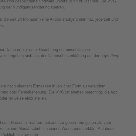
iltelefon gespeicherte Software unverzüglich zu löschen. Die VVG
ang der Kündigungserklärung sperren.
die seit 24 Monaten keine Aktion stattgefunden hat, jederzeit und
en.
 Daten erfolgt unter Beachtung der einschlägigen
se ergeben sich aus der Datenschutzerklärung auf der https://vvg-
kehr nach eigenem Ermessen in jeglicher Form zu verändern,
erung oder Fehlerbehebung. Die VVG ist ebenso berechtigt, die App
er teilweise einzustellen.
em Nutzer in Textform bekannt zu geben. Sie gelten als vom
 von einem Monat schriftlich seinen Widerspruch erklärt. Auf diese
drücklich hinzuweisen.