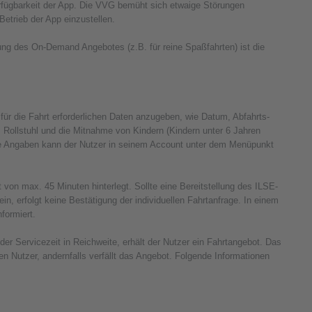
rfügbarkeit der App. Die VVG bemüht sich etwaige Störungen
etrieb der App einzustellen.
ung des On-Demand Angebotes (z.B. für reine Spaßfahrten) ist die
ür die Fahrt erforderlichen Daten anzugeben, wie Datum, Abfahrts-
gf. Rollstuhl und die Mitnahme von Kindern (Kindern unter 6 Jahren
ende Angaben kann der Nutzer in seinem Account unter dem Menüpunkt
on max. 45 Minuten hinterlegt. Sollte eine Bereitstellung des ILSE-
in, erfolgt keine Bestätigung der individuellen Fahrtanfrage. In einem
nformiert.
r Servicezeit in Reichweite, erhält der Nutzer ein Fahrtangebot. Das
en Nutzer, andernfalls verfällt das Angebot. Folgende Informationen