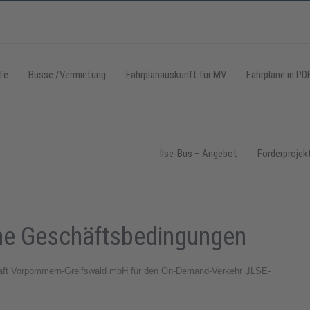
fe
Busse /Vermietung
Fahrplanauskunft für MV
Fahrpläne in PD
Ilse-Bus – Angebot
Förderprojek
ne Geschäftsbedingungen
aft Vorpommern-Greifswald mbH für den On-Demand-Verkehr „ILSE-