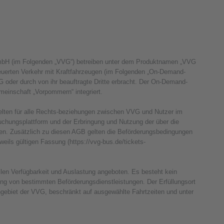
bH (im Folgenden „VVG“) betreiben unter dem Produktnamen „VVG
euerten Verkehr mit Kraftfahrzeugen (im Folgenden „On-Demand-
 oder durch von ihr beauftragte Dritte erbracht. Der On-Demand-
emeinschaft „Vorpommern“ integriert.
ten für alle Rechts-beziehungen zwischen VVG und Nutzer im
chungsplattform und der Erbringung und Nutzung der über die
en. Zusätzlich zu diesen AGB gelten die Beförderungsbedingungen
eils gültigen Fassung (https://vvg-bus.de/tickets-
n Verfügbarkeit und Auslastung angeboten. Es besteht kein
ung von bestimmten Beförderungsdienstleistungen. Der Erfüllungsort
engebiet der VVG, beschränkt auf ausgewählte Fahrtzeiten und unter