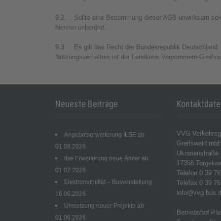
9.2. Sollte eine Bestimmung dieser AGB unwirksam sein 
hiervon unberührt.
9.3 Es gilt das Recht der Bundesrepublik Deutschland. G
Nutzungsverhältnis ist der Landkreis Vorpommern-Greifsw
Neueste Beiträge
Kontaktdat
VVG Verkehrsg
Angebotserweiterung ILSE ab
Greifswald mb
01.08.2026
Ukranenstraße 
Ilse Erweiterung neue Ämter ab
17358 Torgelo
01.07.2026
Telefon 0 39 76
Elektromobilität – Busvorstellung
Telefax 0 39 76
info@vvg-bus.
16.06.2026
Umsetzung neuer Projekte ab
Betriebshof Pa
01.06.2026