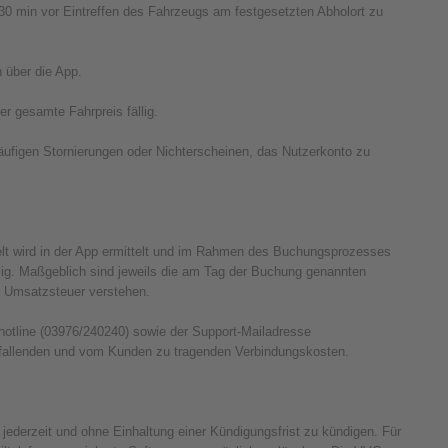
30 min vor Eintreffen des Fahrzeugs am festgesetzten Abholort zu
 über die App.
r gesamte Fahrpreis fällig.
äufigen Stornierungen oder Nichterscheinen, das Nutzerkonto zu
t wird in der App ermittelt und im Rahmen des Buchungsprozesses
lig. Maßgeblich sind jeweils die am Tag der Buchung genannten
en Umsatzsteuer verstehen.
otline (03976/240240) sowie der Support-Mailadresse
anfallenden und vom Kunden zu tragenden Verbindungskosten.
 jederzeit und ohne Einhaltung einer Kündigungsfrist zu kündigen. Für