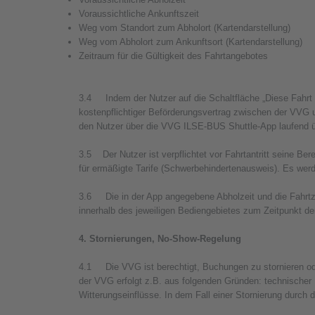
Voraussichtliche Ankunftszeit
Weg vom Standort zum Abholort (Kartendarstellung)
Weg vom Abholort zum Ankunftsort (Kartendarstellung)
Zeitraum für die Gültigkeit des Fahrtangebotes
3.4 Indem der Nutzer auf die Schaltfläche „Diese Fahrt 
kostenpflichtiger Beförderungsvertrag zwischen der VVG
den Nutzer über die VVG ILSE-BUS Shuttle-App laufend üb
3.5 Der Nutzer ist verpflichtet vor Fahrtantritt seine B
für ermäßigte Tarife (Schwerbehindertenausweis). Es werde
3.6 Die in der App angegebene Abholzeit und die Fahrtze
innerhalb des jeweiligen Bediengebietes zum Zeitpunkt d
4. Stornierungen, No-Show-Regelung
4.1 Die VVG ist berechtigt, Buchungen zu stornieren ode
der VVG erfolgt z.B. aus folgenden Gründen: technischer 
Witterungseinflüsse. In dem Fall einer Stornierung durch 