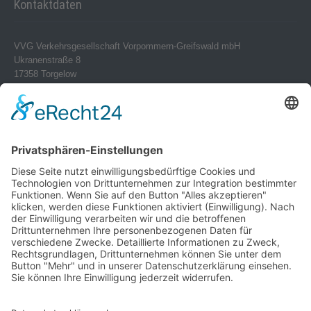
Kontaktdaten
VVG Verkehrsgesellschaft Vorpommern-Greifswald mbH
Ukranenstraße 8
17358 Torgelow
Telefon 0 39 76 – 24 02-0
Telefax 0 39 76 – 24 02 24
info@vvg-bus.de
Betriebshof Pasewalk
Torgelower Str. 18
17309 Pasewalk
Betriebshof Jarmen
Demminer Str. 43
17126 Jarmen
Telefon 03 99 97 – 1 03 08
Verwendung von Cookies
Telefax 03 99 97 – 1 03 18
jarmen@vvg-bus.de
Um unsere Website für Sie optimal
zu gestalten und fortlaufend
Betriebshof Bansin
verbessern zu können, verwenden
Dorf Bansin 1 c