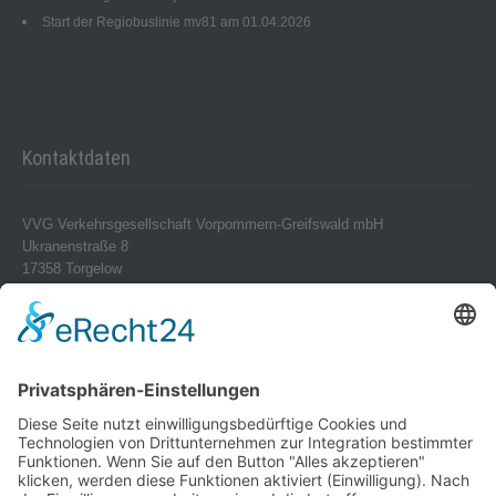
Start der Regiobuslinie mv81 am 01.04.2026
Kontaktdaten
VVG Verkehrsgesellschaft Vorpommern-Greifswald mbH
Ukranenstraße 8
17358 Torgelow
Telefon 0 39 76 – 24 02-0
Telefax 0 39 76 – 24 02 24
info@vvg-bus.de
Betriebshof Pasewalk
Torgelower Str. 18
17309 Pasewalk
Betriebshof Jarmen
Demminer Str. 43