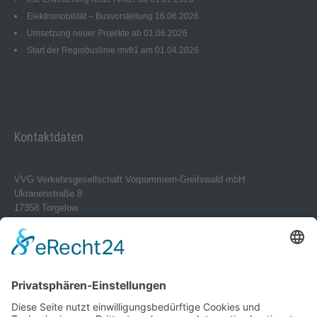
Elektromobilität – Busvorstellung 16.06.2026
Umsetzung neuer Projekte ab 01.06.2026
Start der Regiobuslinie mv81 am 01.04.2026
Kontaktdaten
VVG Verkehrsgesellschaft Vorpommern-Greifswald mbH
Ukranenstraße 8
17358 Torgelow
Telefon 0 39 76 – 24 02-0
Telefax 0 39 76 – 24 02 24
info@vvg-bus.de
Betriebshof Pasewalk
Torgelower Str. 18
17309 Pasewalk