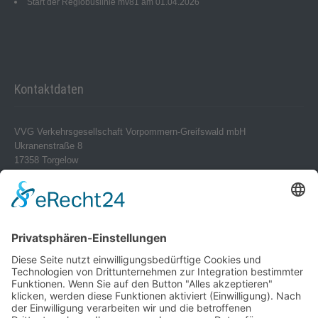
Start der Regiobuslinie mv81 am 01.04.2026
Kontaktdaten
VVG Verkehrsgesellschaft Vorpommern-Greifswald mbH
Ukranenstraße 8
17358 Torgelow
Telefon 0 39 76 – 24 02-0
Telefax 0 39 76 – 24 02 24
info@vvg-bus.de
Betriebshof Pasewalk
Torgelower Str. 18
17309 Pasewalk
Betriebshof Jarmen
Demminer Str. 43
17126 Jarmen