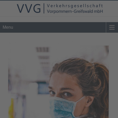
Tel. 0 39 76 - 24 02 - 0
info@vvg-bus.de
Menu