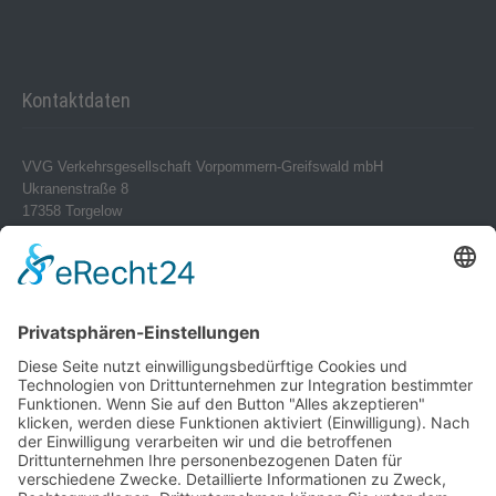
Kontaktdaten
VVG Verkehrsgesellschaft Vorpommern-Greifswald mbH
Ukranenstraße 8
17358 Torgelow
Telefon 0 39 76 – 24 02-0
Telefax 0 39 76 – 24 02 24
info@vvg-bus.de
Betriebshof Pasewalk
Torgelower Str. 18
17309 Pasewalk
Betriebshof Jarmen
Demminer Str. 43
17126 Jarmen
Telefon 03 99 97 – 1 03 08
Verwendung von Cookies