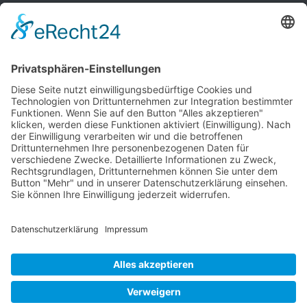
Telefon 0 39 76 – 24 02-0
Telefax 0 39 76 – 24 02 24
info@vvg-bus.de
Betriebshof Pasewalk
Torgelower Str. 18
17309 Pasewalk
Betriebshof Jarmen
Demminer Str. 43
17126 Jarmen
Telefon 03 99 97 – 1 03 08
Verwendung von Cookies
Telefax 03 99 97 – 1 03 18
jarmen@vvg-bus.de
Um unsere Website für Sie optimal
zu gestalten und fortlaufend
Betriebshof Bansin
verbessern zu können, verwenden
Dorf Bansin 1 c
wir Cookies. Durch die weitere
17429 Seebad Bansin
Nutzung der Website stimmen Sie
Telefon 03976 – 24 02 45
der Verwendung von Cookies zu.
Telefax 03976 – 24 02 24
Weitere Informationen zu Cookies
charterbus@vvg-bus.de
erhalten Sie in unserer
Datenschutzerklärung.