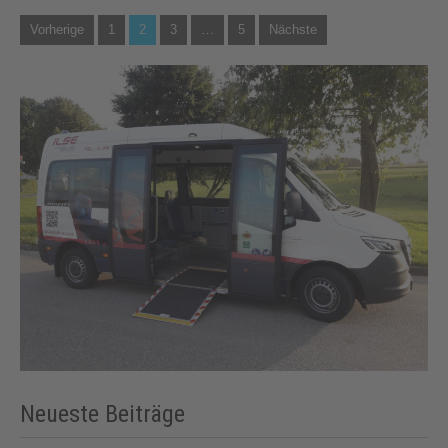
Seitennummerierung
Vorherige
1
2
3
…
5
Nächste
der
Beiträge
Neueste Beiträge