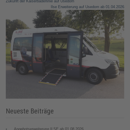
Beitragsnavigation
Zukunft der Kaiserbäderlinie auf Usedom
Ilse Erweiterung auf Usedom ab 01.04.2026
Neueste Beiträge
Angebotserweiterung ILSE ab 01.08.2026