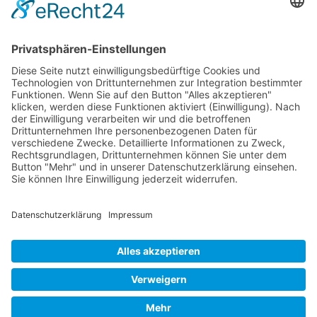
info@vvg-bus.de
Betriebshof Pasewalk
Torgelower Str. 18
17309 Pasewalk
Betriebshof Jarmen
Demminer Str. 43
17126 Jarmen
Telefon 03 99 97 – 1 03 08
Verwendung von Cookies
Telefax 03 99 97 – 1 03 18
jarmen@vvg-bus.de
Um unsere Website für Sie optimal
zu gestalten und fortlaufend
Betriebshof Bansin
verbessern zu können, verwenden
Dorf Bansin 1 c
wir Cookies. Durch die weitere
17429 Seebad Bansin
Nutzung der Website stimmen Sie
Telefon 03976 – 24 02 45
der Verwendung von Cookies zu.
Telefax 03976 – 24 02 24
Weitere Informationen zu Cookies
charterbus@vvg-bus.de
erhalten Sie in unserer
Datenschutzerklärung.