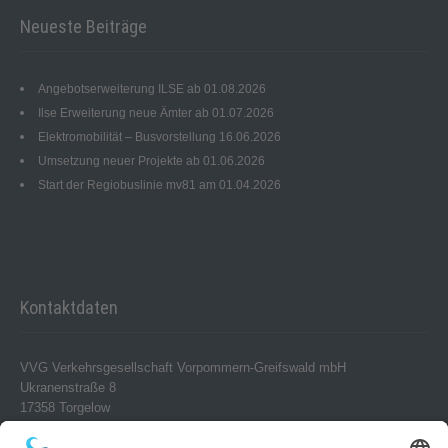
Neueste Beiträge
Angebotserweiterung ILSE ab 01.08.2026
Ilse Erweiterung neue Ämter ab 01.07.2026
Elektromobilität – Busvorstellung 16.06.2026
Umsetzung neuer Projekte ab 01.06.2026
Start der Regiobuslinie mv81 am 01.04.2026
Kontaktdaten
VVG Verkehrsgesellschaft Vorpommern-Greifswald mbH
Ukranenstraße 8
17358 Torgelow
Telefon 0 39 76 – 24 02-0
Telefax 0 39 76 – 24 02 24