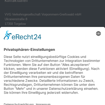
Kontaktdaten
VVG Verkehrsgesellschaft Vorpommern-Greifswald mbH
Ukranenstraße 8
17358 Torgelow
Telefon 0 39 76 – 24 02-0
Telefax 0 39 76 – 24 02 24
info@vvg-bus.de
Betriebshof Pasewalk
Torgelower Str. 18
17309 Pasewalk
Betriebshof Jarmen
Demminer Str. 43
17126 Jarmen
Telefon 03 99 97 – 1 03 08
Verwendung von Cookies
Telefax 03 99 97 – 1 03 18
jarmen@vvg-bus.de
Um unsere Website für Sie optimal
zu gestalten und fortlaufend
Betriebshof Bansin
verbessern zu können, verwenden
Dorf Bansin 1 c
wir Cookies. Durch die weitere