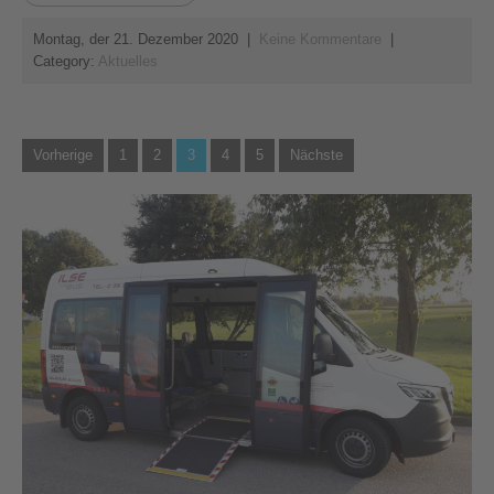
Montag, der 21. Dezember 2020
|
Keine Kommentare
|
Category:
Aktuelles
Seitennummerierung
Vorherige
1
2
3
4
5
Nächste
der
Beiträge