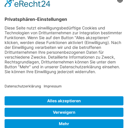
info@vvg-bus.de
Betriebshof Pasewalk
Torgelower Str. 18
17309 Pasewalk
Betriebshof Jarmen
Demminer Str. 43
17126 Jarmen
Telefon 03 99 97 – 1 03 08
Verwendung von Cookies
Telefax 03 99 97 – 1 03 18
jarmen@vvg-bus.de
Um unsere Website für Sie optimal
zu gestalten und fortlaufend
Betriebshof Bansin
verbessern zu können, verwenden
Dorf Bansin 1 c
wir Cookies. Durch die weitere
17429 Seebad Bansin
Nutzung der Website stimmen Sie
Telefon 03976 – 24 02 45
der Verwendung von Cookies zu.
Telefax 03976 – 24 02 24
Weitere Informationen zu Cookies
charterbus@vvg-bus.de
erhalten Sie in unserer
Datenschutzerklärung.