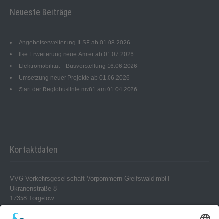
Neueste Beiträge
Angebotserweiterung ILSE ab 01.08.2026
Ilse Erweiterung neue Ämter ab 01.07.2026
Elektromobilität – Busvorstellung 16.06.2026
Umsetzung neuer Projekte ab 01.06.2026
Start der Regiobuslinie mv81 am 01.04.2026
Kontaktdaten
VVG Verkehrsgesellschaft Vorpommern-Greifswald mbH
Ukranenstraße 8
17358 Torgelow
Telefon 0 39 76 – 24 02-0
Telefax 0 39 76 – 24 02 24