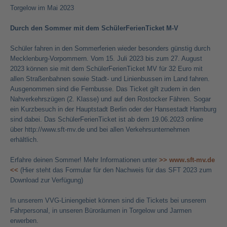
Torgelow im Mai 2023
Durch den Sommer mit dem SchülerFerienTicket M-V
Schüler fahren in den Sommerferien wieder besonders günstig durch
Mecklenburg-Vorpommern. Vom 15. Juli 2023 bis zum 27. August
2023 können sie mit dem SchülerFerienTicket MV für 32 Euro mit
allen Straßenbahnen sowie Stadt- und Linienbussen im Land fahren.
Ausgenommen sind die Fernbusse. Das Ticket gilt zudem in den
Nahverkehrszügen (2. Klasse) und auf den Rostocker Fähren. Sogar
ein Kurzbesuch in der Hauptstadt Berlin oder der Hansestadt Hamburg
sind dabei. Das SchülerFerienTicket ist ab dem 19.06.2023 online
über
http://www.sft-mv.de
und bei allen Verkehrsunternehmen
erhältlich.
Erfahre deinen Sommer! Mehr Informationen unter
>>
www.sft-mv.de
<<
(Hier steht das Formular für den Nachweis für das SFT 2023 zum
Download zur Verfügung)
In unserem VVG-Liniengebiet können sind die Tickets bei unserem
Fahrpersonal, in unseren Büroräumen in Torgelow und Jarmen
erwerben.