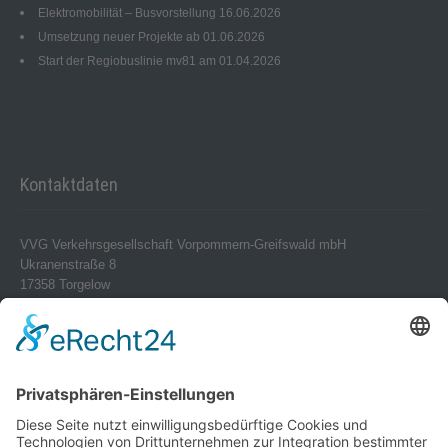
Elektromobilität – Busvorstellung 16.06.2026
Umsetzung neuer Projekte ab 01.06.2026
Start der Regiobuslinie mv81 am 01.04.2026
Kontaktdaten
VVG Verkehrsgesellschaft Vorpommern-Greifswald mbH
Ukranenstraße 8
17358 Torgelow
Telefon 0 39 76 – 24 02-0
Telefax 0 39 76 – 24 02 24
info@vvg-bus.de
Betriebshof Pasewalk
Torgelower Str. 18
17309 Pasewalk