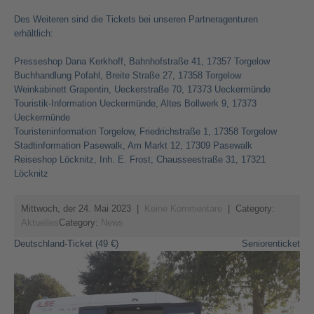
Des Weiteren sind die Tickets bei unseren Partneragenturen
erhältlich:
Presseshop Dana Kerkhoff, Bahnhofstraße 41, 17357 Torgelow
Buchhandlung Pofahl, Breite Straße 27, 17358 Torgelow
Weinkabinett Grapentin, Ueckerstraße 70, 17373 Ueckermünde
Touristik-Information Ueckermünde, Altes Bollwerk 9, 17373
Ueckermünde
Touristeninformation Torgelow, Friedrichstraße 1, 17358 Torgelow
Stadtinformation Pasewalk, Am Markt 12, 17309 Pasewalk
Reiseshop Löcknitz, Inh. E. Frost, Chausseestraße 31, 17321
Löcknitz
Mittwoch, der 24. Mai 2023
|
Keine Kommentare
| Category:
Aktuelles
Category:
News
Beitragsnavigation
Deutschland-Ticket (49 €)
Seniorenticket