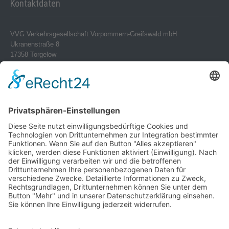
Kontaktdaten
VVG Verkehrsgesellschaft Vorpommern-Greifswald mbH
Ukranenstraße 8
17358 Torgelow
Telefon 0 39 76 – 24 02-0
Telefax 0 39 76 – 24 02 24
info@vvg-bus.de
Betriebshof Pasewalk
Torgelower Str. 18
17309 Pasewalk
Betriebshof Jarmen
Demminer Str. 43
17126 Jarmen
Telefon 03 99 97 – 1 03 08
Verwendung von Cookies
Telefax 03 99 97 – 1 03 18
jarmen@vvg-bus.de
Um unsere Website für Sie optimal
zu gestalten und fortlaufend
Betriebshof Bansin
verbessern zu können, verwenden
Dorf Bansin 1 c