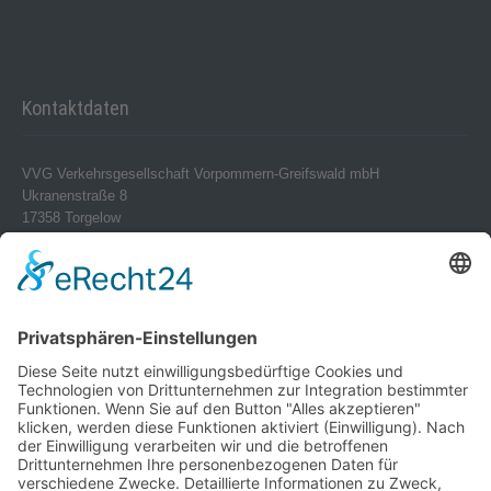
Kontaktdaten
VVG Verkehrsgesellschaft Vorpommern-Greifswald mbH
Ukranenstraße 8
17358 Torgelow
Telefon 0 39 76 – 24 02-0
Telefax 0 39 76 – 24 02 24
info@vvg-bus.de
Betriebshof Pasewalk
Torgelower Str. 18
17309 Pasewalk
Betriebshof Jarmen
Demminer Str. 43
17126 Jarmen
Telefon 03 99 97 – 1 03 08
Verwendung von Cookies