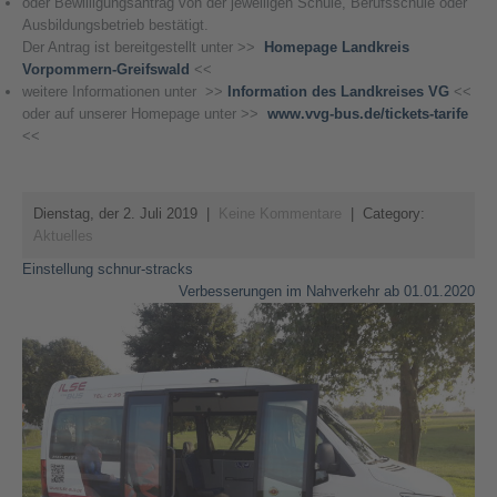
oder Bewilligungsantrag von der jeweiligen Schule, Berufsschule oder
Ausbildungsbetrieb bestätigt.
Der Antrag ist bereitgestellt unter >>
Homepage Landkreis
Vorpommern-Greifswald
<<
weitere Informationen unter >>
Information
des Landkreises VG
<<
oder auf unserer Homepage unter >>
www.vvg-bus.de/tickets-tarife
<<
Dienstag, der 2. Juli 2019
|
Keine Kommentare
| Category:
Aktuelles
Beitragsnavigation
Einstellung schnur-stracks
Verbesserungen im Nahverkehr ab 01.01.2020