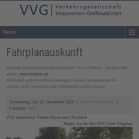
Tel. 0 39 76 - 24 02 - 0
info@vvg-bus.de
Menu
Fahrplanauskunft
Schnelle Fahrplanauskunft gewünscht? Kein Problem. Teroplan hilft
weiter:
www.teroplan.de
Abfahrtort und Ankunftsort eintragen, Datum und gewünschte
Uhrzeit nicht vergessen und Verbindung suchen lassen.
Donnerstag, der 10. November 2016
|
Keine Kommentare
|
Category:
News
Beitragsnavigation
VVG unterstützt Turnier-Reise nach Finnland
Neues Tor für den BSV Forst Torgelow