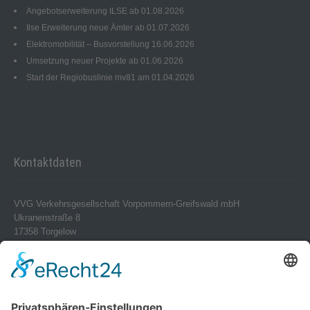
Angebotserweiterung ILSE ab 01.08.2026
Ilse Erweiterung neue Ämter ab 01.07.2026
Elektromobilität – Busvorstellung 16.06.2026
Umsetzung neuer Projekte ab 01.06.2026
Start der Regiobuslinie mv81 am 01.04.2026
Kontaktdaten
VVG Verkehrsgesellschaft Vorpommern-Greifswald mbH
Ukranenstraße 8
17358 Torgelow
Telefon 0 39 76 – 24 02-0
Telefax 0 39 76 – 24 02 24
info@vvg-bus.de
Betriebshof Pasewalk