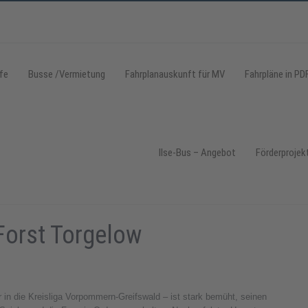
fe
Busse /Vermietung
Fahrplanauskunft für MV
Fahrpläne in PD
Ilse-Bus – Angebot
Förderprojek
Forst Torgelow
 in die Kreisliga Vorpommern-Greifswald – ist stark bemüht, seinen