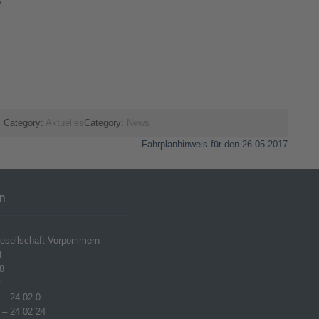
G
 Category:
Aktuelles
Category:
News
Fahrplanhinweis für den 26.05.2017
en
esellschaft Vorpommern-
H
8
w
 – 24 02-0
 – 24 02 24