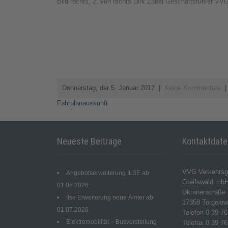
Bild rechts, 2. von rechts Dirk Zabel Geschäftsführer VV
Donnerstag, der 5. Januar 2017
|
Keine Kommentare
|
Beitragsnavigation
Fahrplanauskunft
Neueste Beiträge
Kontaktdat
VVG Verkehrsg
Angebotserweiterung ILSE ab
Greifswald mb
01.08.2026
Ukranenstraße 
Ilse Erweiterung neue Ämter ab
17358 Torgelo
01.07.2026
Telefon 0 39 76
Elektromobilität – Busvorstellung
Telefax 0 39 76